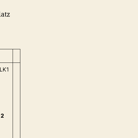
latz
 LK1
12