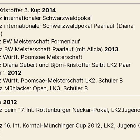
Kristoffer 3. Kup
2014
tz internationaler Schwarzwaldpokal
tz internationaler Schwarzwaldpokal Paarlauf (Diana
)
tz BW Meisterschaft Formenlauf
tz BW Meisterschaft Paarlauf (mit Alicia)
2013
tz Württ. Poomsae Meisterschaft
tz Diana Gebert und Björn-Kristoffer Seibt LK2 Paar
r 1
2012
tz Württ. Poomsae-Meisterschaft LK2, Schüler B
tz Mühlacker Open, LK3, Schüler B
ia
2012
tz beim 17. Int. Rottenburger Neckar-Pokal, LK2Jugen
g
tz 16. Int. Korntal-Münchinger Cup 2012, LK2, Jugend 
g