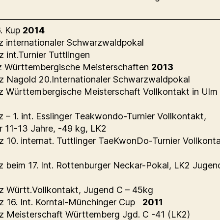
6. Kup
2014
tz internationaler Schwarzwaldpokal
z int.Turnier Tuttlingen
tz Württembergische Meisterschaften
2013
tz Nagold 20.Internationaler Schwarzwaldpokal
tz Württembergische Meisterschaft Vollkontakt in Ulm
tz – 1. int. Esslinger Teakwondo-Turnier Vollkontakt,
r 11-13 Jahre, -49 kg, LK2
tz 10. internat. Tuttlinger TaeKwonDo-Turnier Vollkon
tz beim 17. Int. Rottenburger Neckar-Pokal, LK2 Jugen
tz Württ.Vollkontakt, Jugend C – 45kg
tz 16. Int. Korntal-Münchinger Cup
2011
tz Meisterschaft Württemberg Jgd. C -41 (LK2)