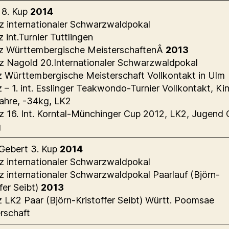
 8. Kup
2014
tz internationaler Schwarzwaldpokal
z int.Turnier Tuttlingen
tz Württembergische MeisterschaftenÂ
2013
tz Nagold 20.Internationaler Schwarzwaldpokal
tz Württembergische Meisterschaft Vollkontakt in Ulm
tz – 1. int. Esslinger Teakwondo-Turnier Vollkontakt, Ki
ahre, -34kg, LK2
tz 16. Int. Korntal-Münchinger Cup 2012, LK2, Jugend 
g
Gebert 3. Kup
2014
tz internationaler Schwarzwaldpokal
tz internationaler Schwarzwaldpokal Paarlauf (Björn-
fer Seibt)
2013
tz LK2 Paar (Björn-Kristoffer Seibt) Württ. Poomsae
rschaft