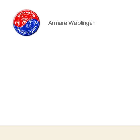
Armare Waiblingen
armare-
waiblingen