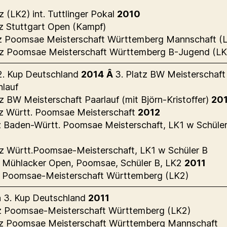
z (LK2) int. Tuttlinger Pokal
2010
tz Stuttgart Open (Kampf)
tz Poomsae Meisterschaft Württemberg Mannschaft (
tz Poomsae Meisterschaft Württemberg B-Jugend (LK
 2. Kup Deutschland
2014
Â
3. Platz BW Meisterschaft
lauf
tz BW Meisterschaft Paarlauf (mit Björn-Kristoffer)
20
tz Württ. Poomsae Meisterschaft
2012
z Baden-Württ. Poomsae Meisterschaft, LK1 w Schüle
tz Württ.Poomsae-Meisterschaft, LK1 w Schüler B
z Mühlacker Open, Poomsae, Schüler B, LK2
2011
z Poomsae-Meisterschaft Württemberg (LK2)
 3. Kup Deutschland
2011
z Poomsae-Meisterschaft Württemberg (LK2)
tz Poomsae Meisterschaft Württemberg Mannschaft