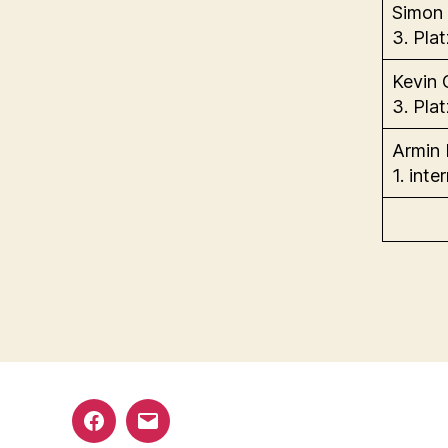
Simon 
3. Pla
Kevin
3. Pla
Armin
1. int
Armare
Email