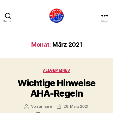
Suchen
Menü
armare-
waiblingen
Monat:
März 2021
Kategorien
ALLGEMEINES
Wichtige Hinweise
AHA-Regeln
Von
armare
26. März 2021
Beitragsautor
Beitragsdatum