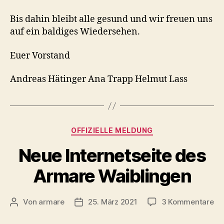
Bis dahin bleibt alle gesund und wir freuen uns
auf ein baldiges Wiedersehen.
Euer Vorstand
Andreas Hätinger Ana Trapp Helmut Lass
Kategorien
OFFIZIELLE MELDUNG
Neue Internetseite des
Armare Waiblingen
zu
Von
armare
25. März 2021
3 Kommentare
Beitragsautor
Beitragsdatum
Ne
Int