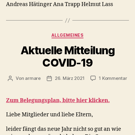
Andreas Hätinger Ana Trapp Helmut Lass
Kategorien
ALLGEMEINES
Aktuelle Mitteilung
COVID-19
zu
Von
armare
26. März 2021
1 Kommentar
Beitragsautor
Beitragsdatum
Akt
Mit
COV
Zum Belegungsplan, bitte hier klicken.
19
Liebe Mitglieder und liebe Eltern,
leider fängt das neue Jahr nicht so gut an wie