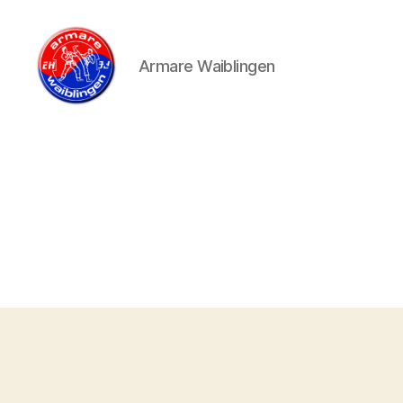
Armare Waiblingen
armare-
waiblingen