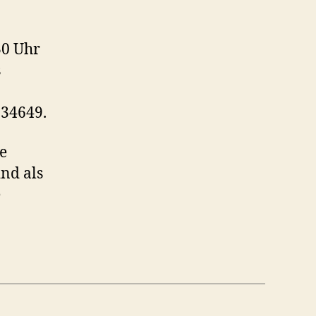
30 Uhr
s
-34649.
e
nd als
e