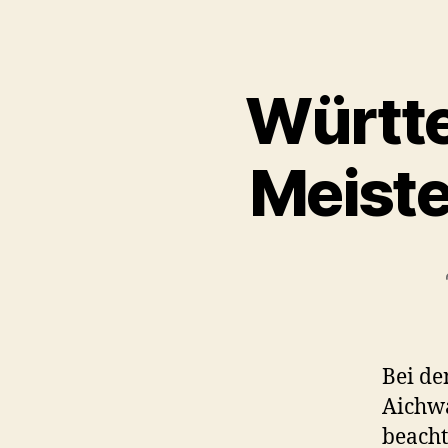
Württ
Meiste
Bei de
Aichwa
beacht