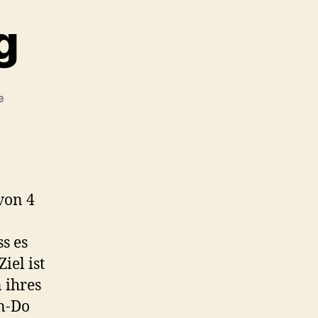
g
zu
e
Bambini
Training
von 4
s es
iel ist
 ihres
on-Do