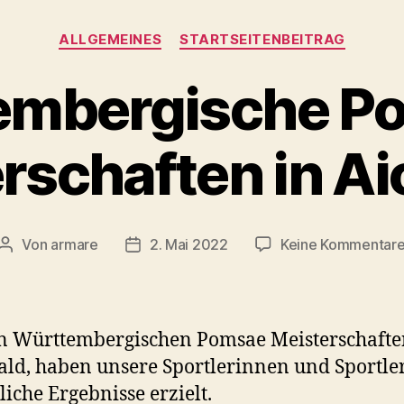
Kategorien
ALLGEMEINES
STARTSEITENBEITRAG
embergische P
rschaften in A
Von
armare
2. Mai 2022
Keine Kommentar
Beitragsautor
Beitragsdatum
n Württembergischen Pomsae Meisterschafte
ld, haben unsere Sportlerinnen und Sportle
liche Ergebnisse erzielt.