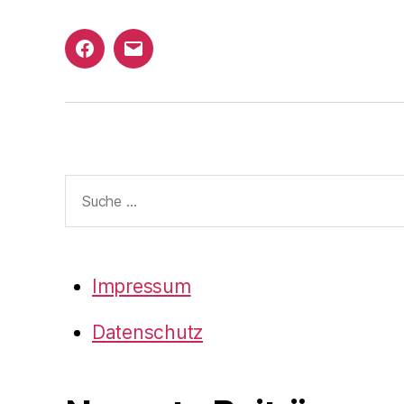
Armare
Email
auf
an
Facebook
Armare-
Waiblingen
Suche
nach:
Impressum
Datenschutz