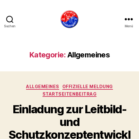
Suchen
Menü
armare-
waiblingen
Kategorie:
Allgemeines
Kategorien
ALLGEMEINES
OFFIZIELLE MELDUNG
STARTSEITENBEITRAG
Einladung zur Leitbild-
und
Schutzkonzeptentwickl