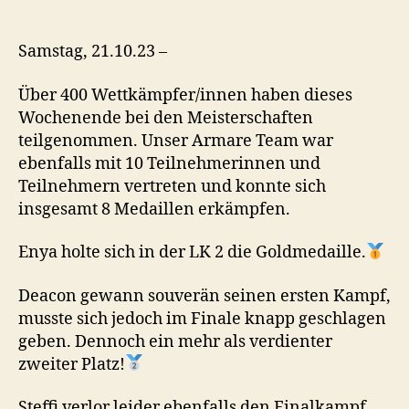
Baden-
Württembergische
Vollkontakt
Samstag, 21.10.23 –
Meisterschaften
in
Über 400 Wettkämpfer/innen haben dieses
Biberach
Wochenende bei den Meisterschaften
teilgenommen. Unser Armare Team war
ebenfalls mit 10 Teilnehmerinnen und
Teilnehmern vertreten und konnte sich
insgesamt 8 Medaillen erkämpfen.
Enya holte sich in der LK 2 die Goldmedaille.
Deacon gewann souverän seinen ersten Kampf,
musste sich jedoch im Finale knapp geschlagen
geben. Dennoch ein mehr als verdienter
zweiter Platz!
Steffi verlor leider ebenfalls den Finalkampf,