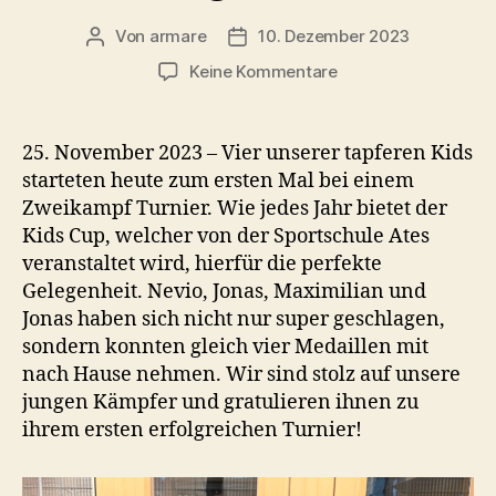
Von
armare
10. Dezember 2023
Beitragsautor
Beitragsdatum
zu
Keine Kommentare
Kids
Cup
2023
25. November 2023 – Vier unserer tapferen Kids
in
starteten heute zum ersten Mal bei einem
Gengenbach
Zweikampf Turnier. Wie jedes Jahr bietet der
Kids Cup, welcher von der Sportschule Ates
veranstaltet wird, hierfür die perfekte
Gelegenheit. Nevio, Jonas, Maximilian und
Jonas haben sich nicht nur super geschlagen,
sondern konnten gleich vier Medaillen mit
nach Hause nehmen. Wir sind stolz auf unsere
jungen Kämpfer und gratulieren ihnen zu
ihrem ersten erfolgreichen Turnier!