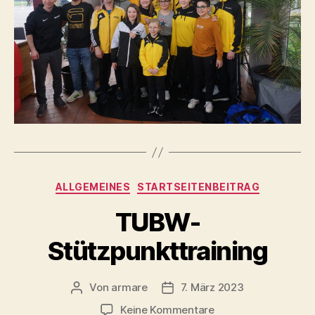
Kategorien
ALLGEMEINES
STARTSEITENBEITRAG
TUBW-
Stützpunkttraining
Von
armare
7. März 2023
Beitragsautor
Beitragsdatum
zu
Keine Kommentare