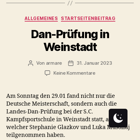
Kategorien
ALLGEMEINES
STARTSEITENBEITRAG
Dan-Prüfung in
Weinstadt
Von
armare
31. Januar 2023
Beitragsautor
Beitragsdatum
zu
Keine Kommentare
Dan-
Prüfung
in
Am Sonntag den 29.01 fand nicht nur die
Weinstadt
Deutsche Meisterschaft, sondern auch die
Landes-Dan-Prüfung bei der S.C.
Kampfsportschule in Weinstadt statt, an
welcher Stephanie Glazkov und Luka Musollaj
teilgenommen haben.