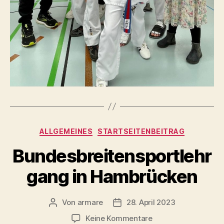
Kategorien
ALLGEMEINES
STARTSEITENBEITRAG
Bundesbreitensportlehr
gang in Hambrücken
Von
armare
28. April 2023
Beitragsautor
Beitragsdatum
zu
Keine Kommentare