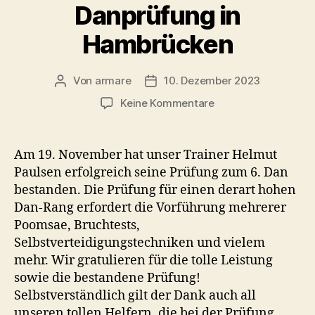
Danprüfung in
Hambrücken
Von
armare
10. Dezember 2023
Beitragsautor
Beitragsdatum
zu
Keine Kommentare
Danprüfung
in
Hambrücken
Am 19. November hat unser Trainer Helmut
Paulsen erfolgreich seine Prüfung zum 6. Dan
bestanden. Die Prüfung für einen derart hohen
Dan-Rang erfordert die Vorführung mehrerer
Poomsae, Bruchtests,
Selbstverteidigungstechniken und vielem
mehr. Wir gratulieren für die tolle Leistung
sowie die bestandene Prüfung!
Selbstverständlich gilt der Dank auch all
unseren tollen Helfern, die bei der Prüfung