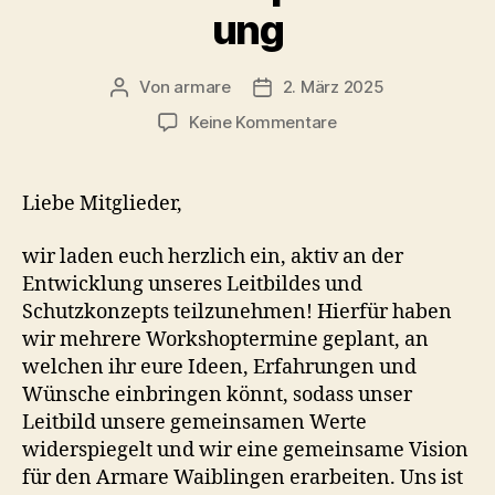
ung
Von
armare
2. März 2025
Beitragsautor
Beitragsdatum
zu
Keine Kommentare
Einladung
zur
Leitbild-
Liebe Mitglieder,
und
Schutzkonzeptentwi
wir laden euch herzlich ein, aktiv an der
Entwicklung unseres Leitbildes und
Schutzkonzepts teilzunehmen! Hierfür haben
wir mehrere Workshoptermine geplant, an
welchen ihr eure Ideen, Erfahrungen und
Wünsche einbringen könnt, sodass unser
Leitbild unsere gemeinsamen Werte
widerspiegelt und wir eine gemeinsame Vision
für den Armare Waiblingen erarbeiten. Uns ist