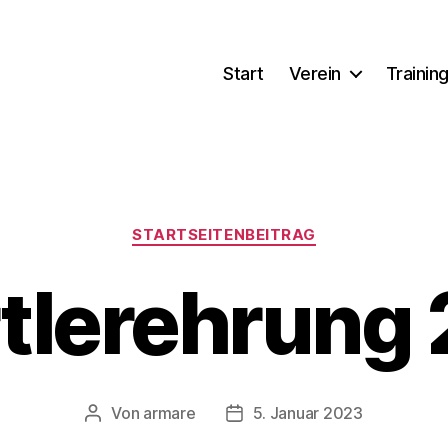
Start
Verein
Trainin
Kategorien
STARTSEITENBEITRAG
tlerehrung
Von
armare
5. Januar 2023
Beitragsautor
Beitragsdatum