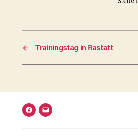
Stelle
←
Trainingstag in Rastatt
Armare
Email
auf
an
Facebook
Armare-