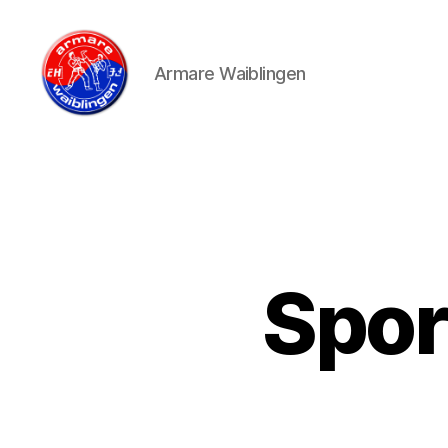
Armare Waiblingen
armare-
waiblingen
Spor