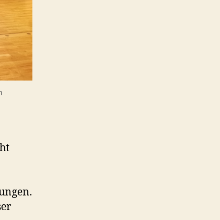
m
ht
tungen.
ser