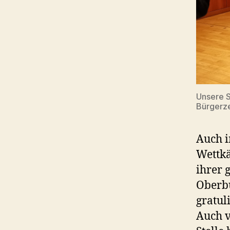
Unsere S
Bürgerz
Auch i
Wettkä
ihrer 
Oberbü
gratul
Auch v