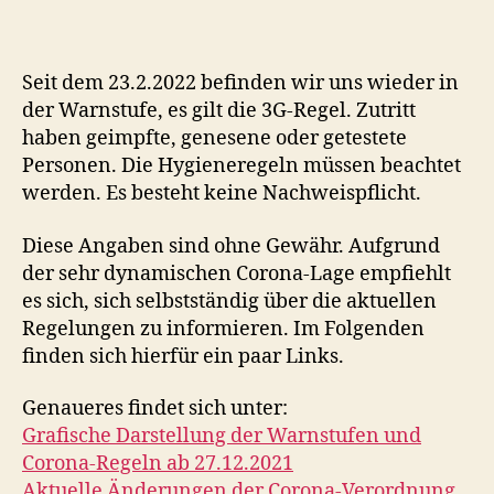
momentan
die
Warnstufe
mit
Seit dem 23.2.2022 befinden wir uns wieder in
der
der Warnstufe, es gilt die 3G-Regel. Zutritt
3G-
haben geimpfte, genesene oder getestete
Regel
Personen. Die Hygieneregeln müssen beachtet
werden. Es besteht keine Nachweispflicht.
Diese Angaben sind ohne Gewähr. Aufgrund
der sehr dynamischen Corona-Lage empfiehlt
es sich, sich selbstständig über die aktuellen
Regelungen zu informieren. Im Folgenden
finden sich hierfür ein paar Links.
Genaueres findet sich unter:
Grafische Darstellung der Warnstufen und
Corona-Regeln ab 27.12.2021
Aktuelle Änderungen der Corona-Verordnung