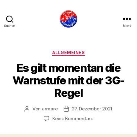
Suchen
Menü
armare-
waiblingen
Kategorien
ALLGEMEINES
Es gilt momentan die
Warnstufe mit der 3G-
Regel
Von
armare
27. Dezember 2021
Beitragsautor
Beitragsdatum
zu
Keine Kommentare
Es
gilt