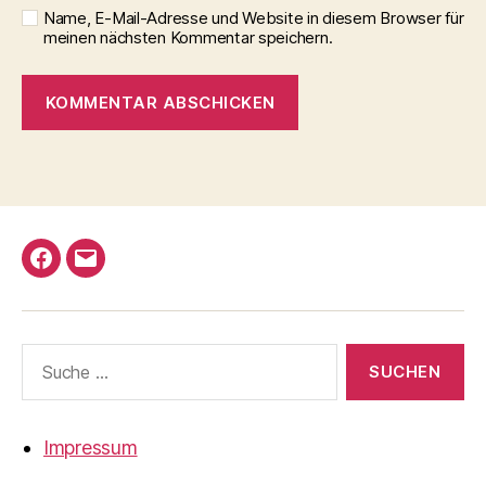
Name, E-Mail-Adresse und Website in diesem Browser für
meinen nächsten Kommentar speichern.
A
l
t
e
r
Armare
Email
n
a
auf
an
t
Facebook
Armare-
i
Suche
v
Waiblingen
nach:
e
:
Impressum