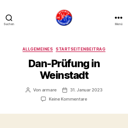
Suchen
Menü
armare-
waiblingen
Kategorien
ALLGEMEINES
STARTSEITENBEITRAG
Dan-Prüfung in
Weinstadt
Von
armare
31. Januar 2023
Beitragsautor
Beitragsdatum
zu
Keine Kommentare
Dan-
Prüfung
in
Weinstadt